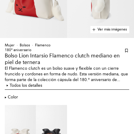
Ver más imágenes
Mujer
Bolsos
Flamenco
180º aniversario
Bolso Lion Intarsio Flamenco clutch mediano en
piel de ternera
El Flamenco clutch es un bolso suave y flexible con un cierre
fruncido y cordones en forma de nudo. Esta versión mediana, que
forma parte de la colección cápsula del 180.º aniversario de
LOEWE, presenta una figura de león dibujada en piel con técnica
Todos los detalles
de marquetería y suaves colas de visón.
Color