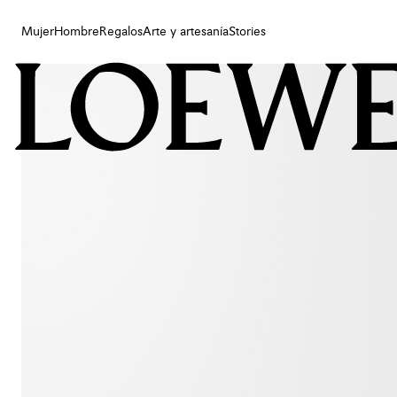
Mujer
Hombre
Regalos
Arte y artesanía
Stories
Mujer
Hombre
Regalos
Arte y artesanía
Stories