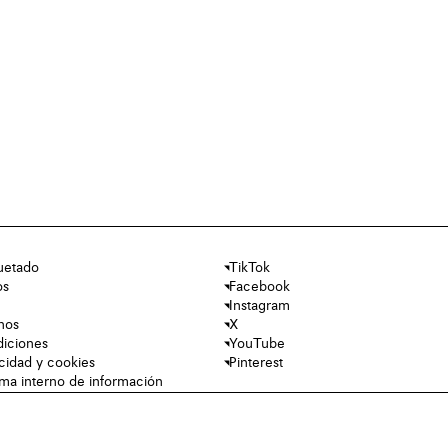
uetado
TikTok
os
Facebook
Instagram
nos
X
diciones
YouTube
acidad y cookies
Pinterest
tema interno de información