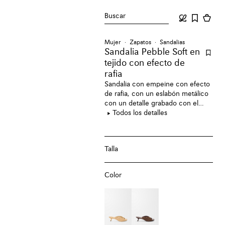
Buscar
Mujer
Zapatos
Sandalias
Sandalia Pebble Soft en
tejido con efecto de
rafia
Sandalia con empeine con efecto
de rafia, con un eslabón metálico
con un detalle grabado con el
anagrama y una puntera en forma
Todos los detalles
de pétalo.
Talla
Color