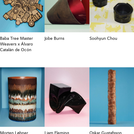
Baba Tree Master
Jobe Burns
Soohyun Chou
Weavers x Álvaro
Catalán de Ocón
Morten Løbner
Liam Fleming
Oskar Gustafsson