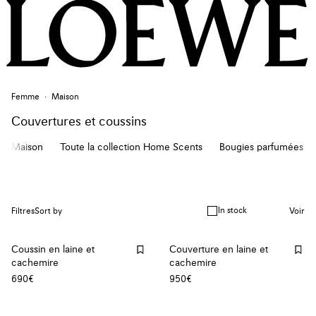
Femme
Maison
Couvertures et coussins
Maison
Toute la collection Home Scents
Bougies parfumées
In stock
Filtres
Sort by
Voir
Coussin en laine et
Couverture en laine et
cachemire
cachemire
690€
950€