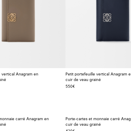
le vertical Anagram en
Petit portefeuille vertical Anagram 
ainé
cuir de veau grainé
+ Couleur
550€
t monnaie carré Anagram en
Porte-cartes et monnaie carré Ana
ainé
cuir de veau grainé