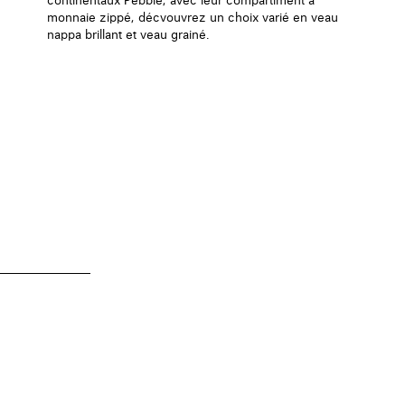
continentaux Pebble, avec leur compartiment à
monnaie zippé, décvouvrez un choix varié en veau
nappa brillant et veau grainé.