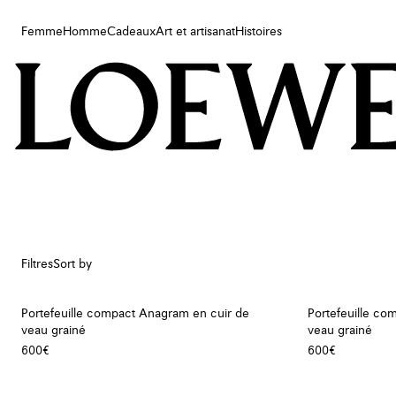
Femme
Homme
Cadeaux
Art et artisanat
Histoires
Femme
Homme
Cadeaux
Art et artisanat
Histoires
Filtres
Sort by
Portefeuille compact Anagram en cuir de
Portefeuille co
veau grainé
veau grainé
600€
600€