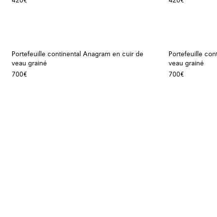
420€
420€
Portefeuille continental Anagram en cuir de
Portefeuille co
veau grainé
veau grainé
700€
700€