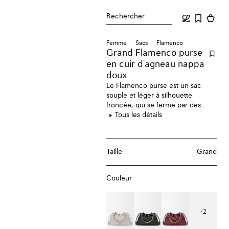
Rechercher
Femme
Sacs
Flamenco
Grand Flamenco purse
en cuir d'agneau nappa
doux
Le Flamenco purse est un sac
souple et léger à silhouette
froncée, qui se ferme par des
liens de serrage noués iconiques.
Tous les détails
Ce grand modèle est réalisé en
cuir d'agneau nappa doux et
possède une chaîne Donut
Taille
Grand
oversize.
Couleur
+
2