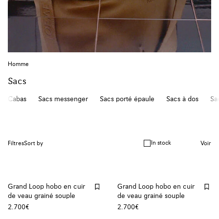
Homme
Sacs
Cabas
Sacs messenger
Sacs porté épaule
Sacs à dos
Sa
In stock
Filtres
Sort by
Voir
Grand Loop hobo en cuir
Grand Loop hobo en cuir
de veau grainé souple
de veau grainé souple
2.700€
2.700€