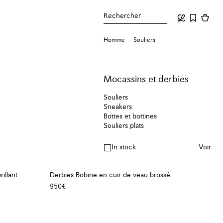
Rechercher
Homme
Souliers
Mocassins et derbies
Souliers
Sneakers
Bottes et bottines
Souliers plats
In stock
Voir
illant
Derbies Bobine en cuir de veau brossé
950€