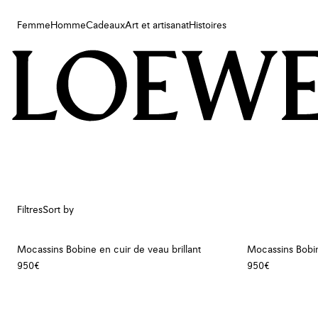
Femme
Homme
Cadeaux
Art et artisanat
Histoires
Femme
Homme
Cadeaux
Art et artisanat
Histoires
Filtres
Sort by
Mocassins Bobine en cuir de veau brillant
Mocassins Bobi
950€
950€