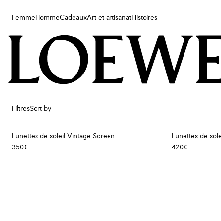
Femme
Homme
Cadeaux
Art et artisanat
Histoires
Femme
Homme
Cadeaux
Art et artisanat
Histoires
Filtres
Sort by
Lunettes de soleil Vintage Screen
Lunettes de sole
350€
420€