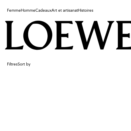
Femme
Homme
Cadeaux
Art et artisanat
Histoires
Femme
Homme
Cadeaux
Art et artisanat
Histoires
Filtres
Sort by