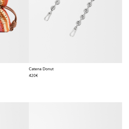
Catena Donut
420€
+ Colore
+ Colore