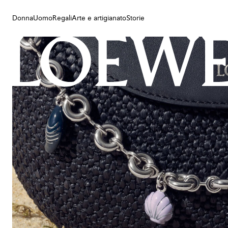
Donna
Uomo
Regali
Arte e artigianato
Storie
Donna
Uomo
Regali
Arte e artigianato
Storie