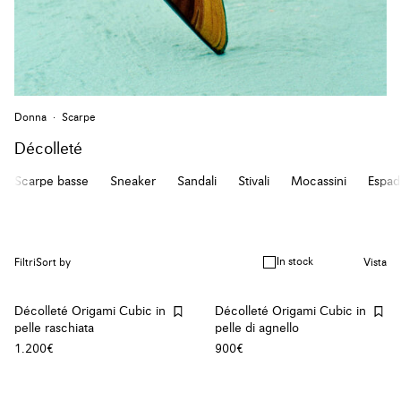
Donna
Scarpe
Décolleté
Scarpe basse
Sneaker
Sandali
Stivali
Mocassini
Espadr
In stock
Filtri
Sort by
Vista
Décolleté Origami Cubic in
Décolleté Origami Cubic in
pelle raschiata
pelle di agnello
1.200€
900€