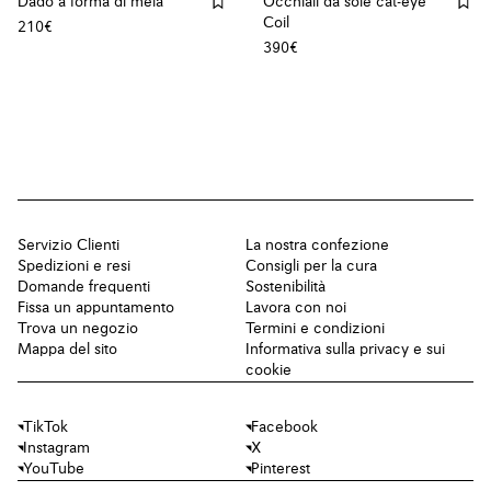
Dado a forma di mela
Occhiali da sole cat-eye
Coil
210€
390€
Servizio Clienti
La nostra confezione
Spedizioni e resi
Consigli per la cura
Domande frequenti
Sostenibilità
Fissa un appuntamento
Lavora con noi
Trova un negozio
Termini e condizioni
Mappa del sito
Informativa sulla privacy e sui
cookie
TikTok
Facebook
Instagram
X
YouTube
Pinterest