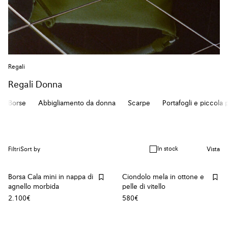
Regali
Regali Donna
Borse
Abbigliamento da donna
Scarpe
Portafogli e piccola p
In stock
Filtri
Sort by
Vista
Borsa Cala mini in nappa di
Ciondolo mela in ottone e
agnello morbida
pelle di vitello
2.100€
580€