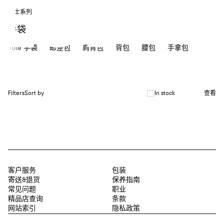
男士系列
手袋
Tote 手袋
邮差包
肩背包
背包
腰包
手拿包
In stock
Filters
Sort by
查看
客户服务
包装
寄送&退货
保养指南
常见问题
职业
精品店查询
条款
网站索引
隐私政策