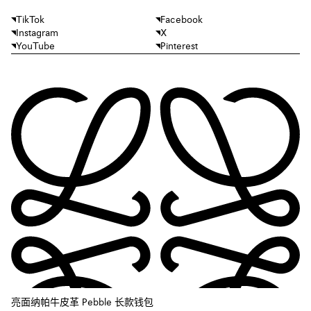
TikTok
Facebook
Instagram
X
YouTube
Pinterest
亮面纳帕牛皮革 Pebble 长款钱包