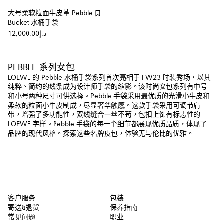
大号柔软粒面牛皮革 Pebble
Bucket 水桶手袋
د.إ12,000.00
PEBBLE 系列女包
LOEWE 的 Pebble 水桶手袋系列首次亮相于 FW23 时装秀场，以其
纯粹、简约的线条成为设计师手袋的缩影。该时尚女包系列有中号
和小号两种尺寸可供选择。Pebble 手袋采用最优质的光滑小牛皮和
柔软的粒面小牛皮制成，尽显奢华触感。这款手袋采用可调节肩
带，增强了多功能性，双线缝合一丝不苟，包扣上饰有标志性的
LOEWE 字样。Pebble 手袋的每一个细节都展现优质品质，体现了
品牌的现代风格。探索这些名牌皮包，体验无与伦比的优雅。
客户服务
包装
寄送&退货
保养指南
常见问题
职业