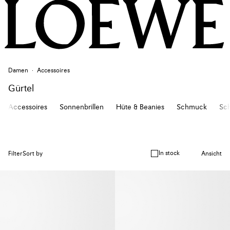
Damen
Accessoires
Gürtel
Accessoires
Sonnenbrillen
Hüte & Beanies
Schmuck
Sch
In stock
Filter
Sort by
Ansicht