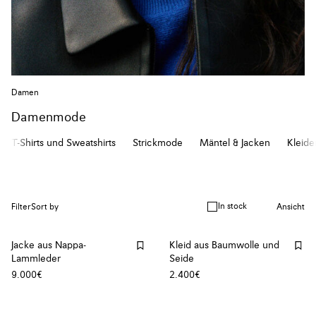
Damen
Damenmode
T-Shirts und Sweatshirts
Strickmode
Mäntel & Jacken
Kleide
In stock
Filter
Sort by
Ansicht
Jacke aus Nappa-
Kleid aus Baumwolle und
Lammleder
Seide
9.000€
2.400€