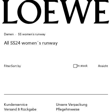
Damen
SS women's runway
All SS24 women´s runway
In stock
Filter
Sort by
Ansicht
Kundenservice
Unsere Verpackung
Versand & Rückgabe
Pflegehinweise