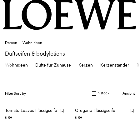
Damen
Wohnideen
Duftseifen & bodylotions
Wohnideen
Düfte für Zuhause
Kerzen
Kerzenständer
R
In stock
Filter
Sort by
Ansicht
Tomato Leaves Flüssigseife
Oregano Flüssigseife
68€
68€