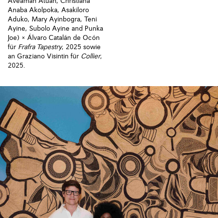
Aveamah Atuah, Christiana
Anaba Akolpoka, Asakiloro
Aduko, Mary Ayinbogra, Teni
Ayine, Subolo Ayine and Punka
Joe) × Álvaro Catalán de Ocón
für
Frafra Tapestry
, 2025 sowie
an Graziano Visintin für
Collier
,
2025.