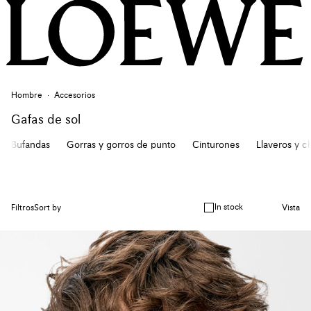
Hombre
Accesorios
Gafas de sol
Bufandas
Gorras y gorros de punto
Cinturones
Llaveros y c
In stock
Filtros
Sort by
Vista