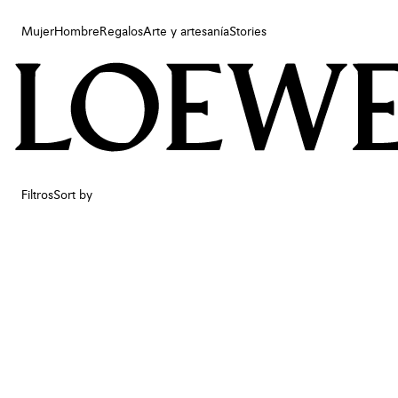
Mujer
Hombre
Regalos
Arte y artesanía
Stories
Mujer
Hombre
Regalos
Arte y artesanía
Stories
Filtros
Sort by