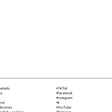
uetado
TikTok
os
Facebook
Instagram
nos
X
diciones
YouTube