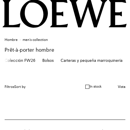
Hombre
men's collection
Prêt-à-porter hombre
Colección FW26
Bolsos
Carteras y pequeña marroquinería
In stock
Filtros
Sort by
Vista