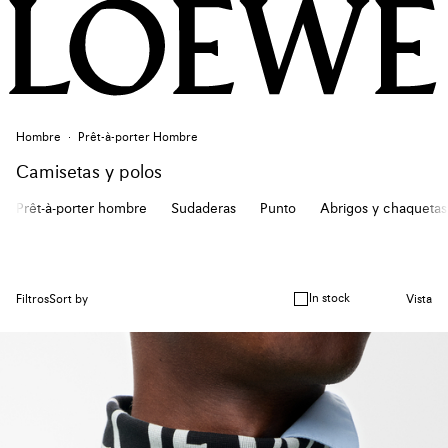
Hombre
Prêt-à-porter Hombre
Camisetas y polos
Prêt-à-porter hombre
Sudaderas
Punto
Abrigos y chaquetas
In stock
Filtros
Sort by
Vista