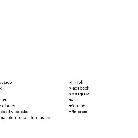
uetado
TikTok
os
Facebook
Instagram
nos
X
diciones
YouTube
acidad y cookies
Pinterest
tema interno de información