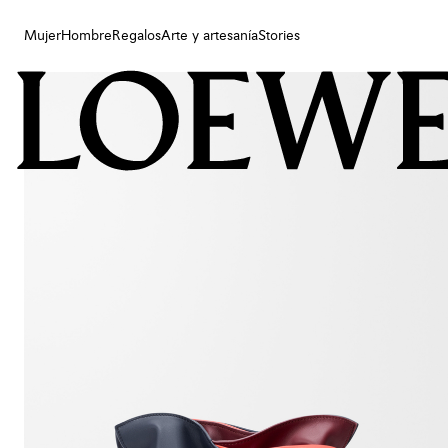
Mujer
Hombre
Regalos
Arte y artesanía
Stories
Mujer
Hombre
Regalos
Arte y artesanía
Stories