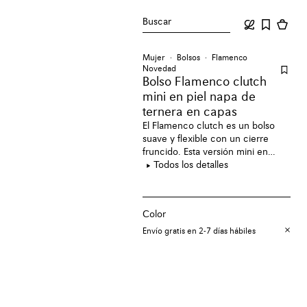
Buscar
Mujer
Bolsos
Flamenco
Novedad
Bolso Flamenco clutch
mini en piel napa de
ternera en capas
El Flamenco clutch es un bolso
suave y flexible con un cierre
fruncido. Esta versión mini en
capas está confeccionada en piel
Todos los detalles
napa de ternera y presenta capas
multicolores en piel integradas
con maestría para aportar
Color
profundidad y volumen.
Envío gratis en 2-7 días hábiles