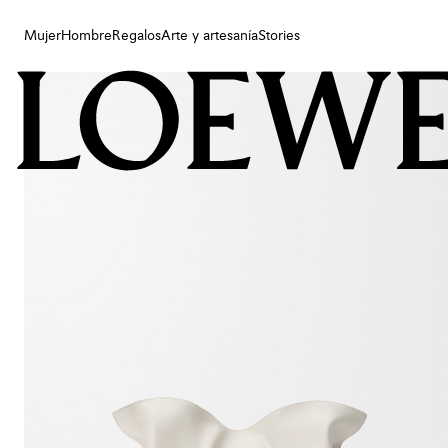
Mujer
Hombre
Regalos
Arte y artesanía
Stories
Mujer
Hombre
Regalos
Arte y artesanía
Stories