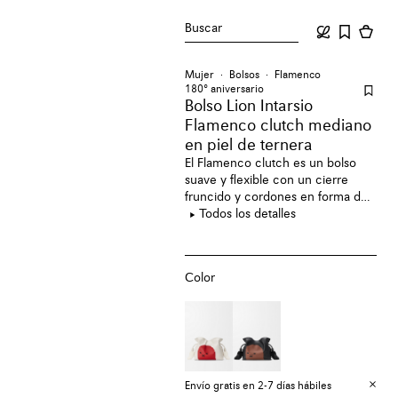
Buscar
Mujer
Bolsos
Flamenco
180º aniversario
Bolso Lion Intarsio
Flamenco clutch mediano
en piel de ternera
El Flamenco clutch es un bolso
suave y flexible con un cierre
fruncido y cordones en forma de
nudo. Esta versión mediana, que
Todos los detalles
forma parte de la colección
cápsula del 180.º aniversario de
LOEWE, presenta una figura de
Color
león dibujada en piel con técnica
de marquetería y suaves colas de
visón.
Envío gratis en 2-7 días hábiles