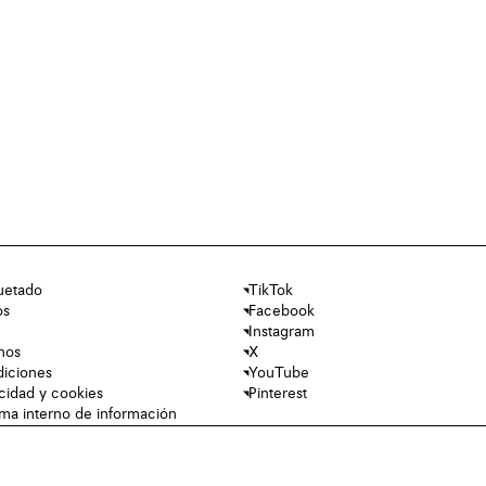
uetado
TikTok
os
Facebook
Instagram
nos
X
diciones
YouTube
acidad y cookies
Pinterest
tema interno de información