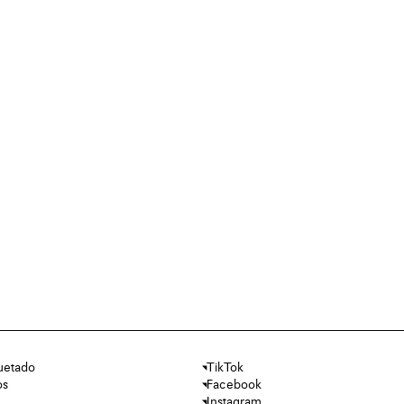
uetado
TikTok
os
Facebook
Instagram