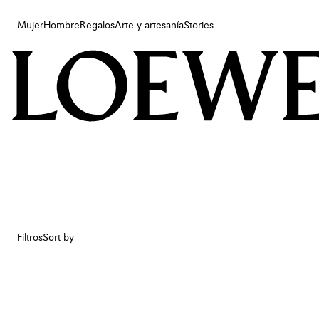
Mujer
Hombre
Regalos
Arte y artesanía
Stories
Mujer
Hombre
Regalos
Arte y artesanía
Stories
Filtros
Sort by