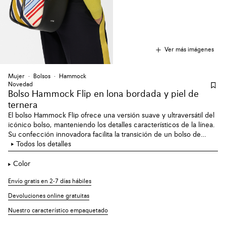
Ver más imágenes
Mujer
Bolsos
Hammock
Novedad
Bolso Hammock Flip en lona bordada y piel de
ternera
El bolso Hammock Flip ofrece una versión suave y ultraversátil del
icónico bolso, manteniendo los detalles característicos de la línea.
Su confección innovadora facilita la transición de un bolso de
hombro versátil a un bolso hobo adaptable al cuerpo. Esta versión
Todos los detalles
mediana está confeccionada en lona multicolor bordada y
realzada con detalles en piel.
Color
Envío gratis en 2-7 días hábiles
Devoluciones online gratuitas
Nuestro característico empaquetado