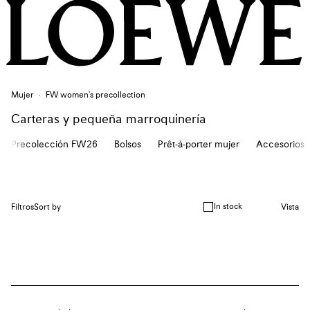
Mujer
FW women's precollection
Carteras y pequeña marroquinería
Precolección FW26
Bolsos
Prêt-à-porter mujer
Accesorios
In stock
Filtros
Sort by
Vista