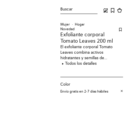
Buscar
Mujer
Hogar
Novedad
Exfoliante corporal
Tomato Leaves 200 ml
El exfoliante corporal Tomato
Leaves combina activos
hidratantes y semillas de
albaricoque finamente molidas
Todos los detalles
que evocan el aroma de las
tomateras, con una fragancia
fresca y verde.
Color
Envío gratis en 2-7 días hábiles