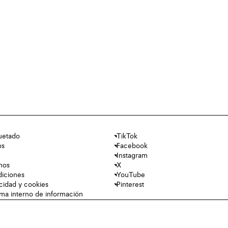
uetado
TikTok
os
Facebook
Instagram
nos
X
diciones
YouTube
acidad y cookies
Pinterest
tema interno de información