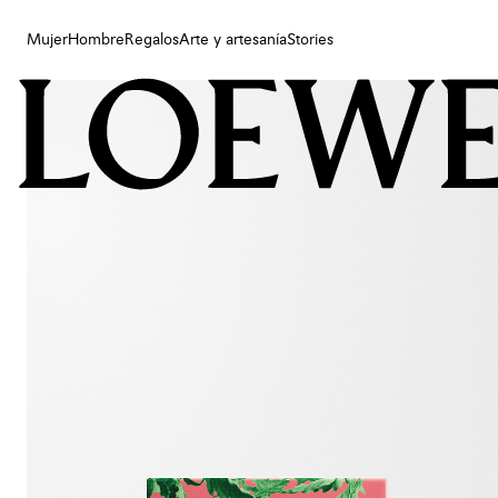
Mujer
Hombre
Regalos
Arte y artesanía
Stories
Mujer
Hombre
Regalos
Arte y artesanía
Stories