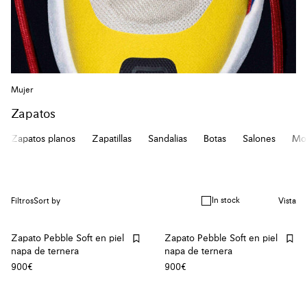
Mujer
Zapatos
Zapatos planos
Zapatillas
Sandalias
Botas
Salones
Mo
In stock
Filtros
Sort by
Vista
Zapato Pebble Soft en piel
Zapato Pebble Soft en piel
napa de ternera
napa de ternera
900€
900€