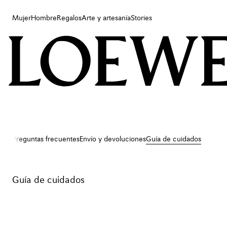
Mujer
Hombre
Regalos
Arte y artesanía
Stories
LOEWE
Mujer
Hombre
Regalos
Arte y artesanía
Stories
Preguntas frecuentes
Envío y devoluciones
Guía de cuidados
Guía de cuidados