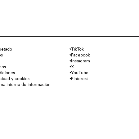
uetado
TikTok
os
Facebook
Instagram
nos
X
diciones
YouTube
acidad y cookies
Pinterest
tema interno de información