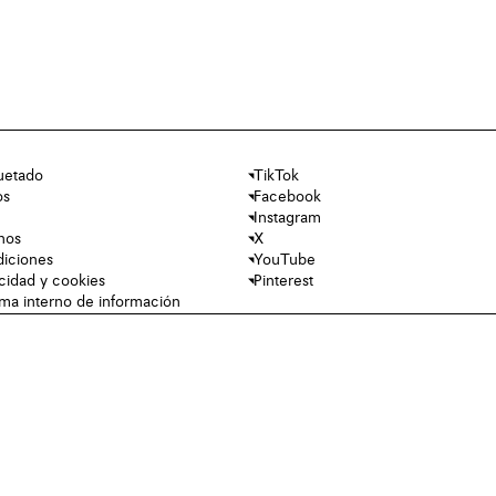
uetado
TikTok
os
Facebook
Instagram
nos
X
diciones
YouTube
acidad y cookies
Pinterest
tema interno de información