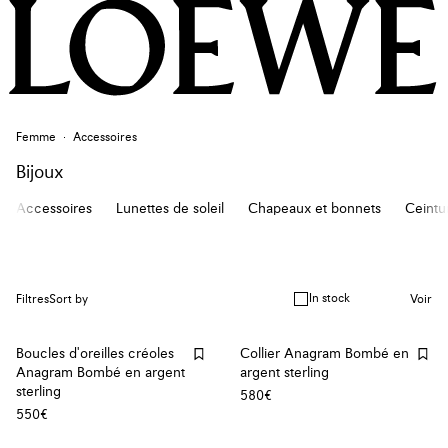
Femme
Accessoires
Bijoux
Accessoires
Lunettes de soleil
Chapeaux et bonnets
Ceintu
In stock
Filtres
Sort by
Voir
Boucles d'oreilles créoles
Collier Anagram Bombé en
Anagram Bombé en argent
argent sterling
sterling
580€
550€