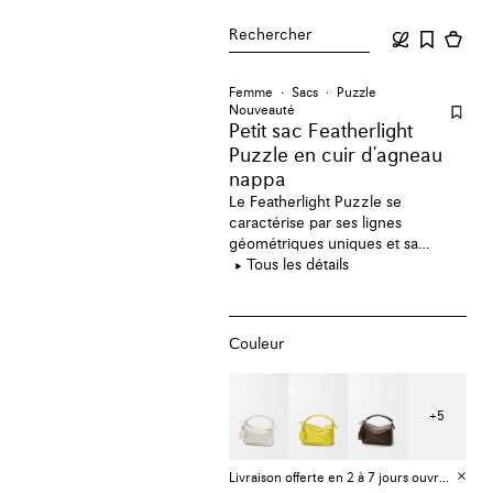
Rechercher
Femme
Sacs
Puzzle
Nouveauté
Petit sac Featherlight
Puzzle en cuir d'agneau
nappa
Le Featherlight Puzzle se
caractérise par ses lignes
géométriques uniques et sa
silhouette cubique. Réalisé en cuir
Tous les détails
nappa souple ultra-léger, il
présente une silhouette moelleuse
et décontractée.
Couleur
+
5
Livraison offerte en 2 à 7 jours ouvrables