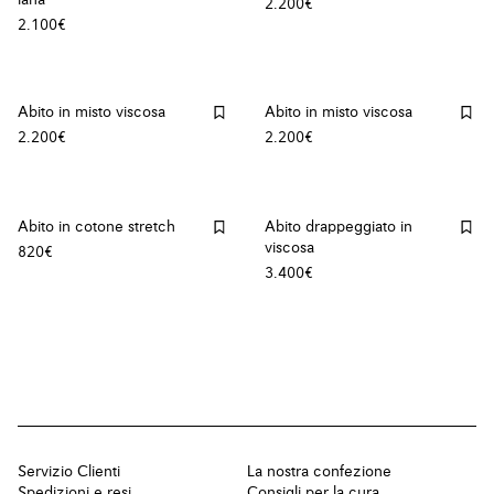
lana
2.200€
2.100€
Abito in misto viscosa
Abito in misto viscosa
2.200€
2.200€
Abito in cotone stretch
Abito drappeggiato in
viscosa
820€
3.400€
Servizio Clienti
La nostra confezione
Spedizioni e resi
Consigli per la cura