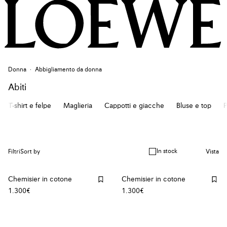
Donna
Abbigliamento da donna
Abiti
T-shirt e felpe
Maglieria
Cappotti e giacche
Bluse e top
P
In stock
Filtri
Sort by
Vista
Chemisier in cotone
Chemisier in cotone
1.300€
1.300€