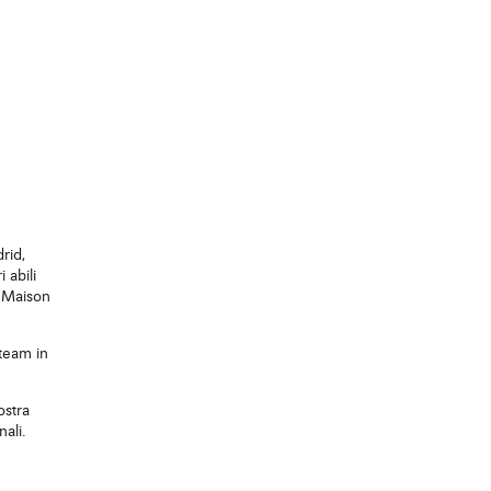
drid,
 abili
a Maison
 team in
ostra
nali.