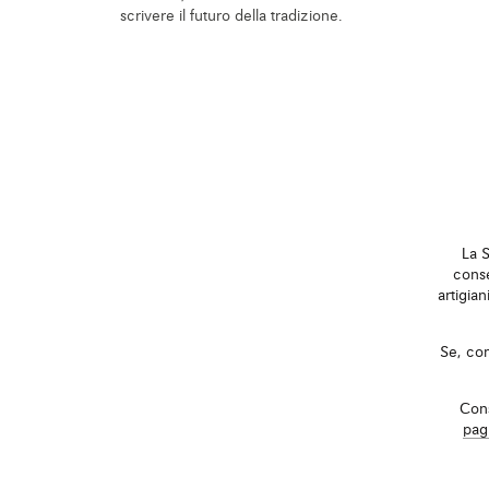
scrivere il futuro della tradizione.
La S
conse
artigia
Se, com
Cons
pag