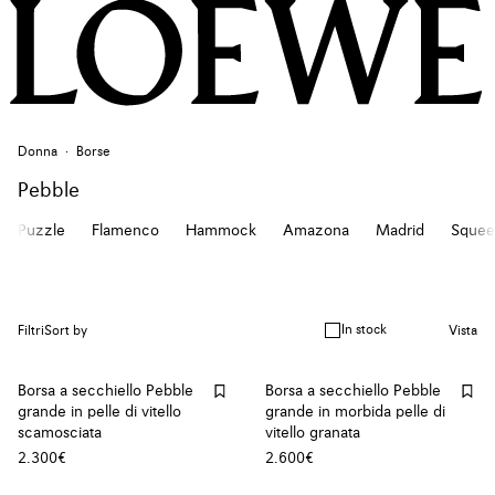
Donna
Borse
Pebble
Puzzle
Flamenco
Hammock
Amazona
Madrid
Squee
In stock
Filtri
Sort by
Vista
Borsa a secchiello Pebble
Borsa a secchiello Pebble
grande in pelle di vitello
grande in morbida pelle di
scamosciata
vitello granata
2.300€
2.600€