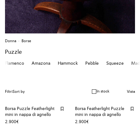
Donna
Borse
Puzzle
Flamenco
Amazona
Hammock
Pebble
Squeeze
Mad
In stock
Filtri
Sort by
Vista
Borsa Puzzle Featherlight
Borsa Featherlight Puzzle
mini in nappa di agnello
mini in nappa di agnello
2.900€
2.900€