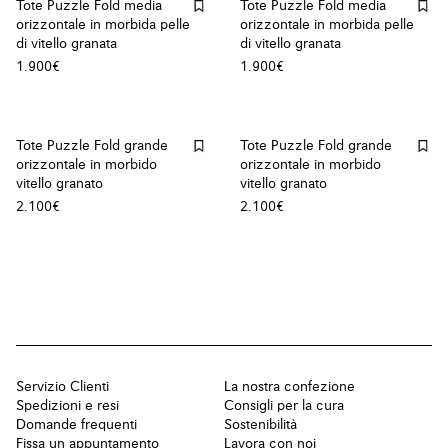
Tote Puzzle Fold media
Tote Puzzle Fold media
orizzontale in morbida pelle
orizzontale in morbida pelle
di vitello granata
di vitello granata
1.900€
1.900€
Tote Puzzle Fold grande
Tote Puzzle Fold grande
orizzontale in morbido
orizzontale in morbido
vitello granato
vitello granato
2.100€
2.100€
Servizio Clienti
La nostra confezione
Spedizioni e resi
Consigli per la cura
Domande frequenti
Sostenibilità
Fissa un appuntamento
Lavora con noi