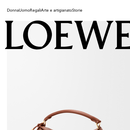
Donna
Uomo
Regali
Arte e artigianato
Storie
Donna
Uomo
Regali
Arte e artigianato
Storie