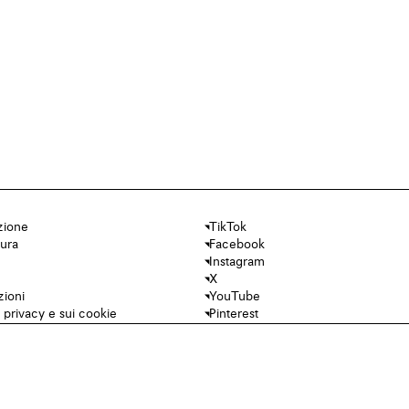
zione
TikTok
cura
Facebook
Instagram
X
zioni
YouTube
a privacy e sui cookie
Pinterest