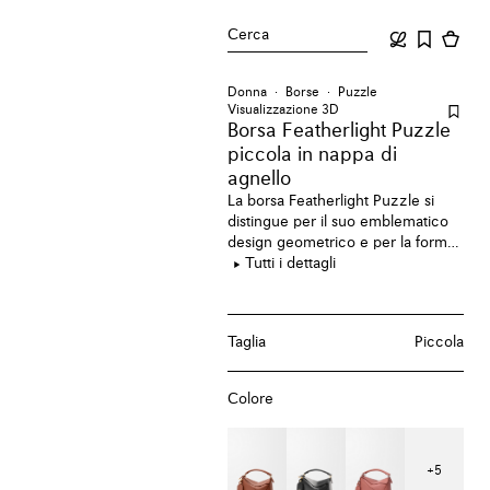
Cerca
Donna
Borse
Puzzle
Visualizzazione 3D
Borsa Featherlight Puzzle
piccola
in nappa di
agnello
La borsa Featherlight Puzzle si
distingue per il suo emblematico
design geometrico e per la forma
cubica. La morbida nappa leggera
Tutti i dettagli
rende la borsa soffice e fluida.
Taglia
Piccola
Colore
+
5