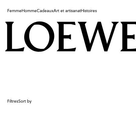
Femme
Homme
Cadeaux
Art et artisanat
Histoires
Femme
Homme
Cadeaux
Art et artisanat
Histoires
Filtres
Sort by