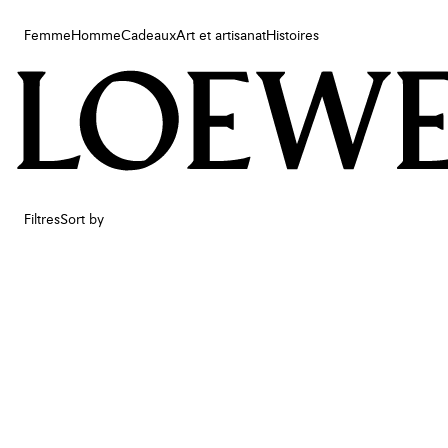
Femme
Homme
Cadeaux
Art et artisanat
Histoires
Femme
Homme
Cadeaux
Art et artisanat
Histoires
Filtres
Sort by