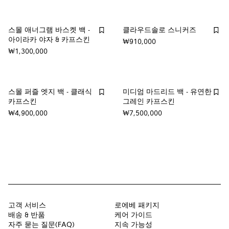
스몰 애너그램 바스켓 백 -
클라우드솔로 스니커즈
아이라카 야자 & 카프스킨
₩910,000
₩1,300,000
스몰 퍼즐 엣지 백 - 클래식
미디엄 마드리드 백 - 유연한
카프스킨
그레인 카프스킨
₩4,900,000
₩7,500,000
고객 서비스
로에베 패키지
배송 & 반품
케어 가이드
자주 묻는 질문(FAQ)
지속 가능성