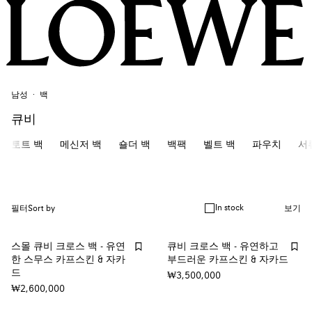
남성
백
큐비
토트 백
메신저 백
숄더 백
백팩
벨트 백
파우치
서
In stock
필터
Sort by
보기
스몰 큐비 크로스 백 - 유연
큐비 크로스 백 - 유연하고
한 스무스 카프스킨 & 자카
부드러운 카프스킨 & 자카드
드
₩3,500,000
₩2,600,000