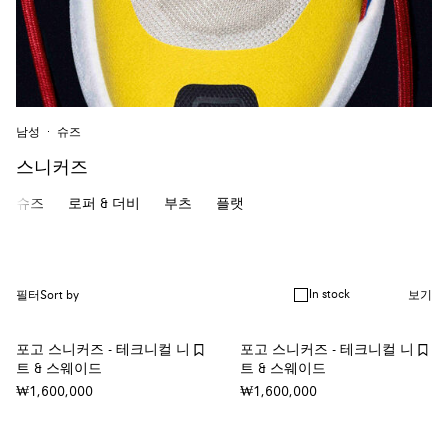
남성
슈즈
스니커즈
슈즈
로퍼 & 더비
부츠
플랫
In stock
필터
Sort by
보기
포고 스니커즈 - 테크니컬 니
포고 스니커즈 - 테크니컬 니
트 & 스웨이드
트 & 스웨이드
₩1,600,000
₩1,600,000