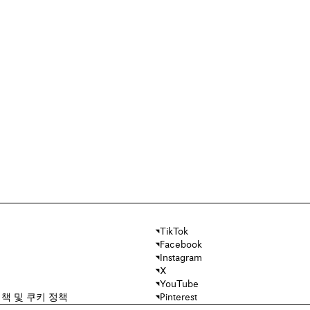
TikTok
Facebook
Instagram
X
YouTube
책 및 쿠키 정책
Pinterest