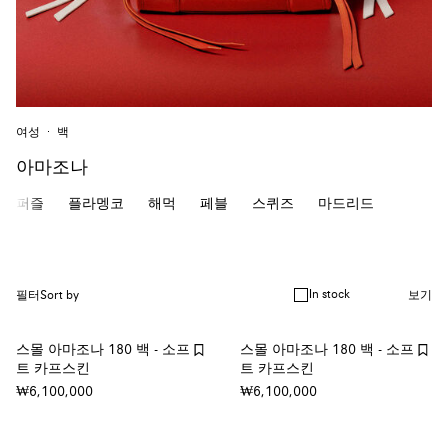
여성
백
아마조나
퍼즐
플라멩코
해먹
페블
스퀴즈
마드리드
In stock
필터
Sort by
보기
스몰 아마조나 180 백 - 소프
스몰 아마조나 180 백 - 소프
트 카프스킨
트 카프스킨
₩6,100,000
₩6,100,000