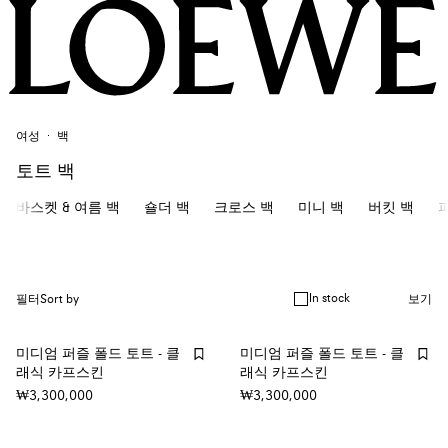
여성
백
토트 백
바스켓 & 여름 백
숄더 백
크로스 백
미니 백
버킷 백
In stock
필터
Sort by
보기
미디엄 퍼즐 폴드 토트 - 클
미디엄 퍼즐 폴드 토트 - 클
래식 카프스킨
래식 카프스킨
₩3,300,000
₩3,300,000