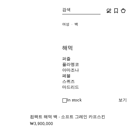
검색
여성
백
해먹
퍼즐
플라멩코
아마조나
페블
스퀴즈
마드리드
In stock
보기
컴팩트 해먹 백 - 소프트 그레인 카프스킨
₩3,900,000