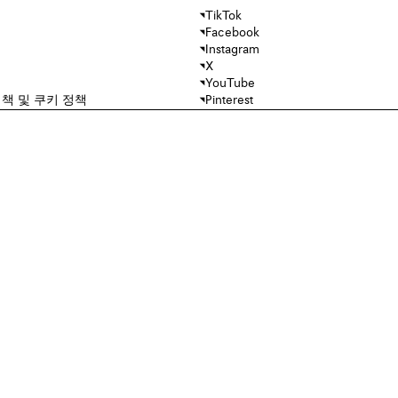
TikTok
Facebook
Instagram
X
YouTube
책 및 쿠키 정책
Pinterest